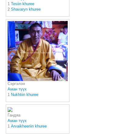
1
Tesiin khuree
2
Shavaryn khuree
Сэргэлэн
Аман түүх
1
Nukhtiin khuree
Гандяа
Аман түүх
1
Аrvaikheeriin khuree