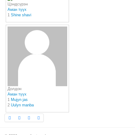
Цэндсүрэн
Аман түүх
1
Shine shavi
Долдон
Аман түүх
1
Mujyn jas
2
Uulyn manba