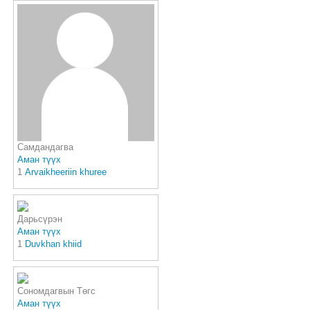
Самдандагва
Аман түүх
1
Аrvaikheeriin khuree
Дарьсүрэн
Аман түүх
1
Duvkhan khiid
Сономдагвын Төгс
Аман түүх