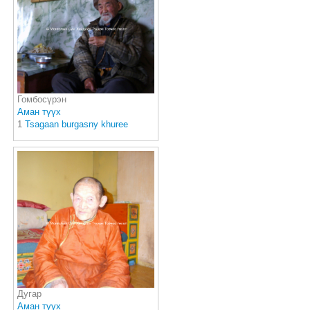
Гомбосүрэн
Аман түүх
1
Tsagaan burgasny khuree
Дугар
Аман түүх