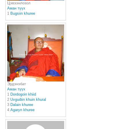
Цэвээнлозол
Аман түүх
1
Bugsiin khuree
Эрдэнэбат
Аман түүх
1
Dordogoin khiid
2
Uvgudiin khuin khural
3
Dalain khuree
4
Аgaryn khuree