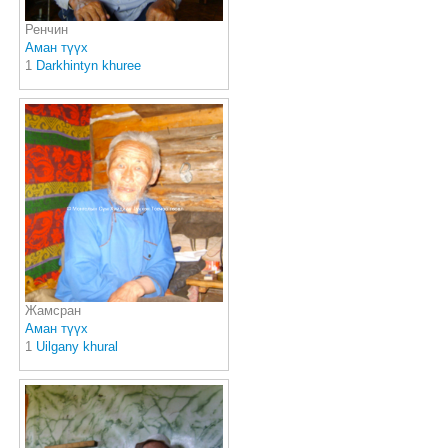
Ренчин
Аман түүх
1
Darkhintyn khuree
Жамсран
Аман түүх
1
Uilgany khural