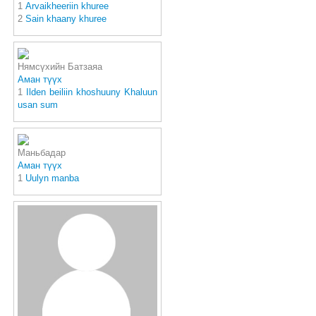
1
Аrvaikheeriin khuree
2
Sain khaany khuree
Нямсүхийн Батзаяа
Аман түүх
1
Ilden beiliin khoshuuny Khaluun
usan sum
Маньбадар
Аман түүх
1
Uulyn manba