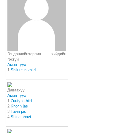
Ганданчойнхорлин хийдийн
гэсгүй
Аман түүх
1
Shiluutiin khiid
Даваахүү
Аман түүх
1
Zuutyn khiid
2
Khorin jas
3
Tavin jas
4
Shine shavi