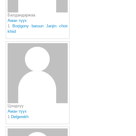
Балдандаржаа
Аман түүх
1
Borjigony baruun Janjin choir
khiid
Цэндхүү
Аман түүх
1
Delgerekh