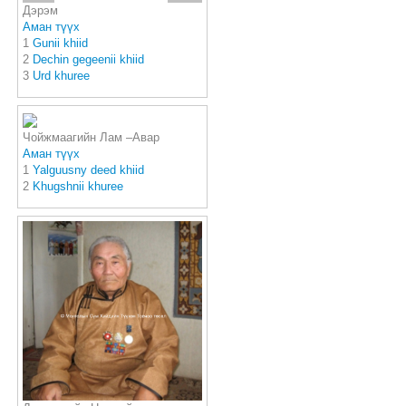
Дэрэм
Аман түүх
1
Gunii khiid
2
Dechin gegeenii khiid
3
Urd khuree
Чойжмаагийн Лам –Авар
Аман түүх
1
Yalguusny deed khiid
2
Khugshnii khuree