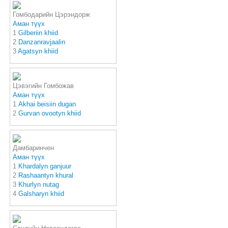
Гомбодарийн Цэрэндорж
Аман түүх
1
Gilberiin khiid
2
Danzanravjaalin
3
Agatsyn khiid
Цэвэгийн Гомбожав
Аман түүх
1
Akhai beisiin dugan
2
Gurvan ovootyn khiid
Дамбаринчен
Аман түүх
1
Khardalyn ganjuur
2
Rashaantyn khural
3
Khurlyn nutag
4
Galsharyn khiid