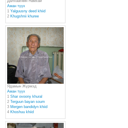
Далхаагийн Намхай
Аман түүх
1
Yalguusny deed khiid
2
Khugshnii khuree
Ядамын Жүрмэд
Аман түүх
1
Shar ovoony khural
2
Terguun bayan soum
3
Mergen bandidyn khiid
4
Khoshuu khiid