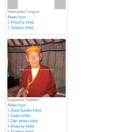
Намсрайн Гэндэн
Аман түүх
1
Kharzny khiid
2
Tsantyn khiid
Бадамын Чойжил
Аман түүх
1
Dund burdiin khiid
2
Zodyn khiid
3
Dari ekhiin khiid
4
Kharzny khiid
5
Tsantyn khiid