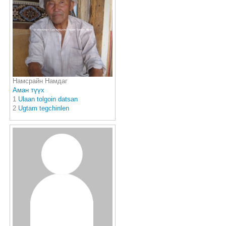
Намсрайн Намдаг
Аман түүх
1
Ulaan tolgoin datsan
2
Ugtam tegchinlen