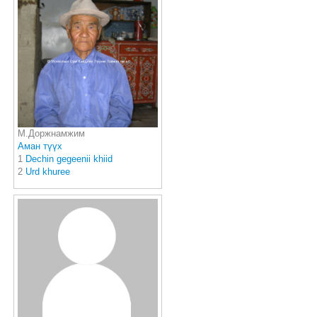
М.Доржнамжим
Аман түүх
1
Dechin gegeenii khiid
2
Urd khuree