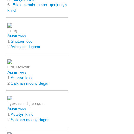
6
Erkh akhain ulaan ganjuuryn
khiid
Цэнд
Аман түүх
1
Shuteen dov
2
Ashingiin dugana
Өлзий-хутаг
Аман түүх
1
Asartyn khiid
2
Saikhan modny dugan
Гүржавын Цэрэндаш
Аман түүх
1
Asartyn khiid
2
Saikhan modny dugan