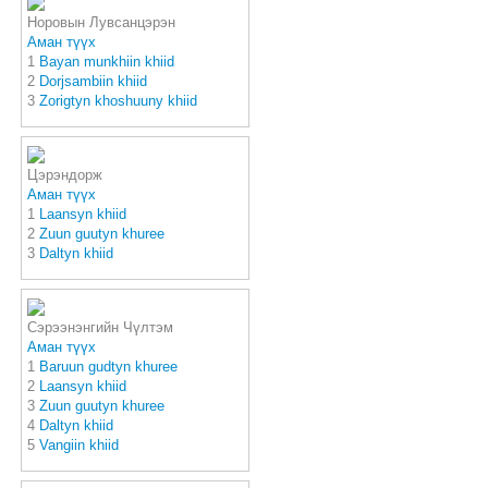
Норовын Лувсанцэрэн
Аман түүх
1
Bayan munkhiin khiid
2
Dorjsambiin khiid
3
Zorigtyn khoshuuny khiid
Цэрэндорж
Аман түүх
1
Laansyn khiid
2
Zuun guutyn khuree
3
Daltyn khiid
Сэрээнэнгийн Чүлтэм
Аман түүх
1
Baruun gudtyn khuree
2
Laansyn khiid
3
Zuun guutyn khuree
4
Daltyn khiid
5
Vangiin khiid