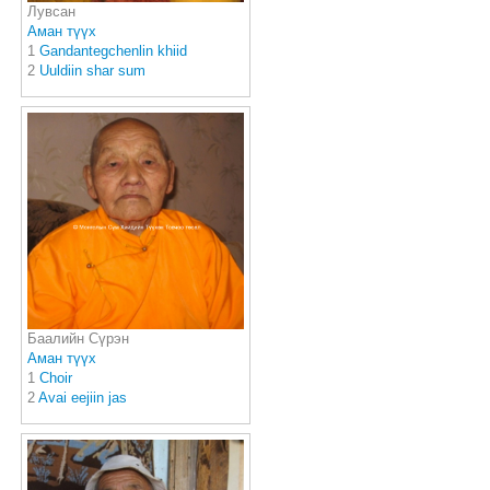
Лувсан
Аман түүх
1
Gandantegchenlin khiid
2
Uuldiin shar sum
Баалийн Сүрэн
Аман түүх
1
Choir
2
Avai eejiin jas