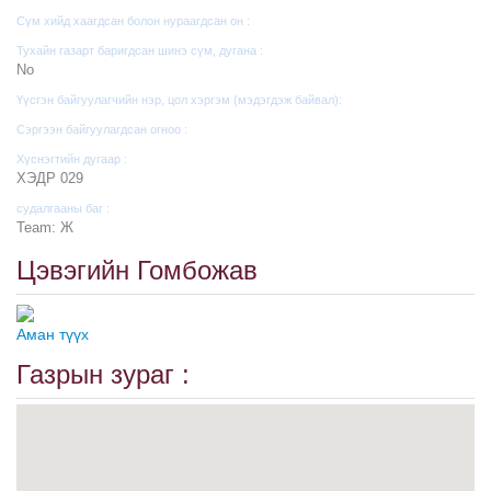
Сүм хийд хаагдсан болон нураагдсан он :
Тухайн газарт баригдсан шинэ сүм, дугана :
No
Үүсгэн байгуулагчийн нэр, цол хэргэм (мэдэгдэж байвал):
Сэргээн байгуулагдсан огноо :
Хүснэгтийн дугаар :
ХЭДР 029
судалгааны баг :
Team: Ж
Цэвэгийн Гомбожав
Аман түүх
Газрын зураг :