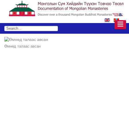
Өмнөд талаас авсан