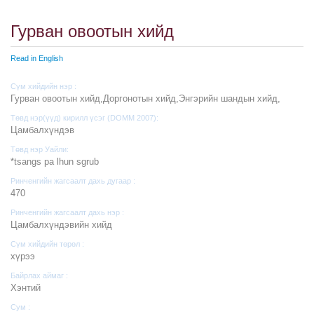
Гурван овоотын хийд
Read in English
Сүм хийдийн нэр :
Гурван овоотын хийд,Доргонотын хийд,Энгэрийн шандын хийд,
Төвд нэр(үүд) кирилл үсэг (DOMM 2007):
Цамбалхүндэв
Төвд нэр Уайли:
*tsangs pa lhun sgrub
Ринченгийн жагсаалт дахь дугаар :
470
Ринченгийн жагсаалт дахь нэр :
Цамбалхүндэвийн хийд
Сүм хийдийн төрөл :
хүрээ
Байрлах аймаг :
Хэнтий
Сум :