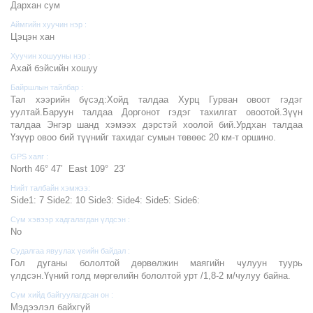
Дархан сум
Аймгийн хуучин нэр :
Цэцэн хан
Хуучин хошууны нэр :
Ахай бэйсийн хошуу
Байршлын тайлбар :
Тал хээрийн бүсэд:Хойд талдаа Хурц Гурван овоот гэдэг
уултай.Баруун талдаа Доргонот гэдэг тахилгат овоотой.Зүүн
талдаа Энгэр шанд хэмээх дэрстэй хоолой бий.Урдхан талдаа
Үзүүр овоо бий түүнийг тахидаг сумын төвөөс 20 км-т оршино.
GPS хаяг :
North 46° 47’ East 109° 23’
Нийт талбайн хэмжээ:
Side1: 7 Side2: 10 Side3: Side4: Side5: Side6:
Сүм хэвээр хадгалагдан үлдсэн :
No
Судалгаа явуулах үеийн байдал :
Гол дуганы бололтой дөрвөлжин маягийн чулуун туурь
үлдсэн.Үүний голд мөргөлийн бололтой урт /1,8-2 м/чулуу байна.
Сүм хийд байгуулагдсан он :
Мэдээлэл байхгүй