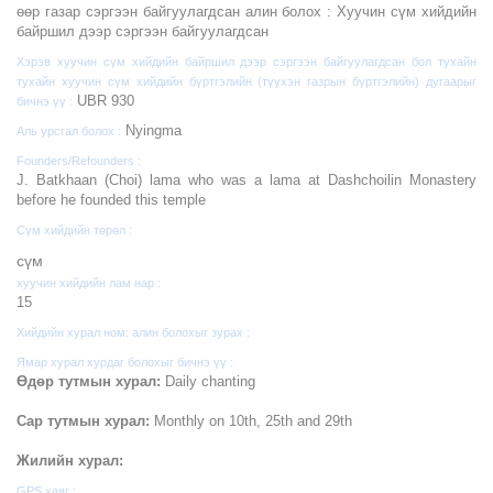
өөр газар сэргээн байгуулагдсан алин болох :
Хуучин сүм хийдийн
байршил дээр сэргээн байгуулагдсан
Хэрэв хуучин сүм хийдийн байршил дээр сэргээн байгуулагдсан бол тухайн
тухайн хуучин сүм хийдийн бүртгэлийн (түүхэн газрын бүртгэлийн) дугаарыг
UBR 930
бичнэ үү :
Nyingma
Аль урсгал болох :
Founders/Refounders :
J. Batkhaan (Choi) lama who was a lama at Dashchoilin Monastery
before he founded this temple
Сүм хийдийн төрөл :
cүм
хуучин хийдийн лам нар :
15
Хийдийн хурал ном: алин болохыг зурах :
Ямар хурал хурдаг болохыг бичнэ үү :
Өдөр тутмын хурал:
Daily chanting
Сар тутмын хурал:
Monthly on 10th, 25th and 29th
Жилийн хурал:
GPS хаяг :