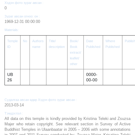
Хэдэн фото зураг авсан :
0
Зураг авсан огноо: он :
1969-12-31 00:00:00
Materials:
Temple
No
Authors
Title/
Book/
Date
Where
Publis
ID
name
description
Book
Published
Published
extract/
leaflet/
other
UB
0000-
26
00-00
Судалгаа авсан өдөр Хэдэн фото зураг авсан :
2013-03-14
Тэмдэглэл :
All data on this temple is kindly provided by Kristina Teleki and Zsuzsa
Majer who retain copyright. See relevant section in Survey of Active
Buddhist Temples in Ulaanbaatar in 2005 – 2006 with some annotations
in 2007 and 2011 Survey conducted by: Zsuzsa Majer, Krisztina Teleki