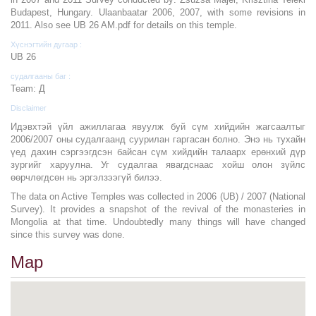
Budapest, Hungary. Ulaanbaatar 2006, 2007, with some revisions in
2011. Also see UB 26 AM.pdf for details on this temple.
Хүснэгтийн дугаар :
UB 26
судалгааны баг :
Team: Д
Disclaimer
Идэвхтэй үйл ажиллагаа явуулж буй сүм хийдийн жагсаалтыг
2006/2007 оны судалгаанд суурилан гаргасан болно. Энэ нь тухайн
үед дахин сэргээгдсэн байсан сүм хийдийн талаарх ерөнхий дүр
зургийг харуулна. Уг судалгаа явагдснаас хойш олон зүйлс
өөрчлөгдсөн нь эргэлзээгүй билээ.
The data on Active Temples was collected in 2006 (UB) / 2007 (National
Survey). It provides a snapshot of the revival of the monasteries in
Mongolia at that time. Undoubtedly many things will have changed
since this survey was done.
Map