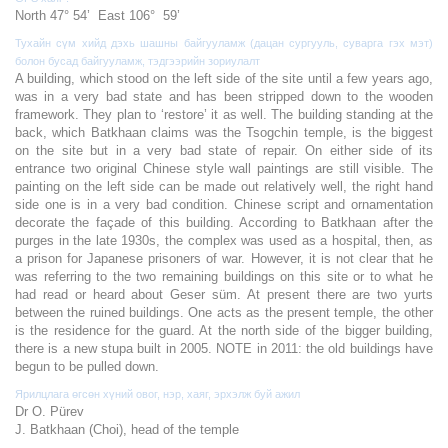
North 47° 54’ East 106° 59’
Тухайн сүм хийд дэхь шашны байгууламж (дацан сургууль, суварга гэх мэт)
болон бусад байгууламж, тэдгээрийн зориулалт
A building, which stood on the left side of the site until a few years ago,
was in a very bad state and has been stripped down to the wooden
framework. They plan to ‘restore’ it as well. The building standing at the
back, which Batkhaan claims was the Tsogchin temple, is the biggest
on the site but in a very bad state of repair. On either side of its
entrance two original Chinese style wall paintings are still visible. The
painting on the left side can be made out relatively well, the right hand
side one is in a very bad condition. Chinese script and ornamentation
decorate the façade of this building. According to Batkhaan after the
purges in the late 1930s, the complex was used as a hospital, then, as
a prison for Japanese prisoners of war. However, it is not clear that he
was referring to the two remaining buildings on this site or to what he
had read or heard about Geser süm. At present there are two yurts
between the ruined buildings. One acts as the present temple, the other
is the residence for the guard. At the north side of the bigger building,
there is a new stupa built in 2005. NOTE in 2011: the old buildings have
begun to be pulled down.
Ярилцлага өгсөн хүний овог, нэр, хаяг, эрхэлж буй ажил
Dr O. Pürev
J. Batkhaan (Choi), head of the temple