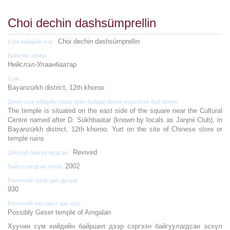
Choi dechin dashsümprellin
Choi dechin dashsümprellin
Сүм хийдийн нэр :
Байрлах аймаг :
Нийслэл-Улаанбаатар
Сум :
Bayanzürkh district, 12th khoroo
Шинэ сүм хийдийн газар зүйн байдал болон хүрээлэн буй орчин:
The temple is situated on the east side of the square near the Cultural
Centre named after D. Sükhbaatar (known by locals as Janjnii Club), in
Bayanzürkh district, 12th khoroo. Yurt on the site of Chinese store or
temple ruins
Revived
Шинээр байгуулагдсан :
2002
Байгуулагдсан огноо:
Ринчений зураг дах дугаар :
930
Ринчений жагсаалт дах нэр :
Possibly Geser temple of Amgalan
Хуучин сүм хийдийн байршил дээр сэргээн байгуулагдсан эсхүл