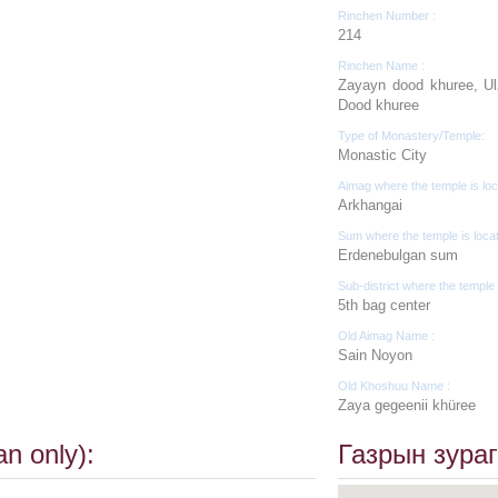
Rinchen Number :
214
Rinchen Name :
Zayayn dood khuree, Ulz
Dood khuree
Type of Monastery/Temple:
Monastic City
Aimag where the temple is loc
Arkhangai
Sum where the temple is loca
Erdenebulgan sum
Sub-district where the temple 
5th bag center
Old Aimag Name :
Sain Noyon
Old Khoshuu Name :
Zaya gegeenii khüree
n only):
Газрын зураг