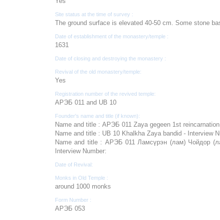
Yes
Site status at the time of survey :
The ground surface is elevated 40-50 cm. Some stone basi
Date of establishment of the monastery/temple :
1631
Date of closing and destroying the monastery :
Revival of the old monastery/temple:
Yes
Registration number of the revived temple:
АРЭБ 011 and UB 10
Founder's name and title (if known):
Name and title : АРЭБ 011 Zaya gegeen 1st reincarnation
Name and title : UB 10 Khalkha Zaya bandid - Interview 
Name and title : АРЭБ 011 Ламсүрэн (лам) Чойдор (л
Interview Number:
Date of Revival:
Monks in Old Temple :
around 1000 monks
Form Number :
АРЭБ 053