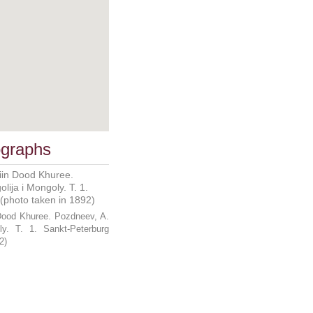
ographs
Dood Khuree. Pozdneev, A.
y. T. 1. Sankt-Peterburg
2)