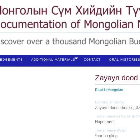
EDGEMENTS
ADDITIONAL MATERIALS
CONTACT
ORAL HISTORIE
Zayayn dood 
Read in Mongolian
Name(s) of Temple :
Zayayn dood khuree ,Ulzi
Tibetan name(s) Cyrillic (D
Норовлин
Tibetan name Wylie:
*nor bu gling