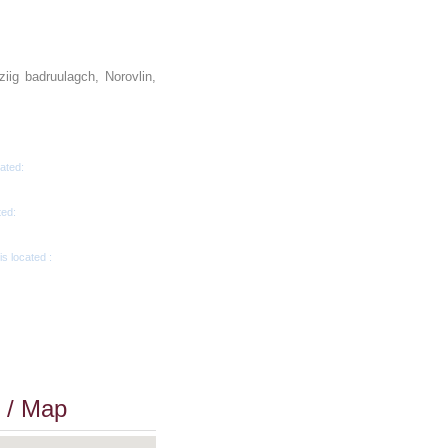
iig badruulagch, Norovlin,
ated:
ted:
is located :
 / Map