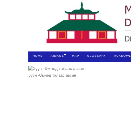
HOME
AIMAGS
MAP
GLOSSARY
ACKNOWL
Зүүн -Өмнөд талаас авсан