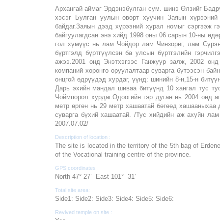
Архангай аймаг Эрдэнэбулган сум. шинэ Өлзийг Бадр
хэсэг Булган уулын өвөрт хуучин Заяын хүрээний
байдаг.Заяын дээд хүрээний хурал номыг сэргээж г
байгуулагдсан энэ хийд 1998 оны 06 сарын 10-ны өдө
гол хүмүүс нь лам Чойдор лам Чинзориг, лам Сүрэн
бүртгэлд бүртгүүлсэн ба улсын бүртгэлийн гэрчилгэ
ажээ.2001 онд Энэтхэгээс Ганжуур залж, 2002 онд
компаний хөрөнгө оруулалтаар суварга бүтээсэн бай
онцгой өдрүүдэд хурдаг, үүнд: шинийн 8-н,15-н битүү
Дарь эхийн мандал шиваа битүүнд 10 хангал тус ту
Чоймпорол хурдаг.Одоогийн гэр дуган нь 2004 онд а
метр өргөн нь 29 метр хашаатай бөгөөд хашааныхаа 
суварга бүхий хашаатай. /Тус хийдийн аж ахуйн ла
2007.07.02/
Description of location :
The site is located in the territory of the 5th bag of Erde
of the Vocational training centre of the province.
GPS coordinates :
North 47° 27’ East 101° 31’
Total site area:
Side1: Side2: Side3: Side4: Side5: Side6:
Revived temple on site :