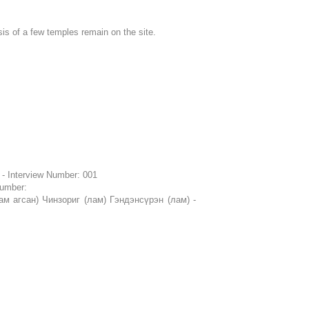
s of a few temples remain on the site.
 - Interview Number: 001
Number:
ам агсан) Чинзориг (лам) Гэндэнсүрэн (лам) -