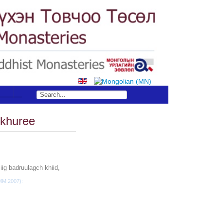
S
khuree
ig badruulagch khiid,
OMM 2007):