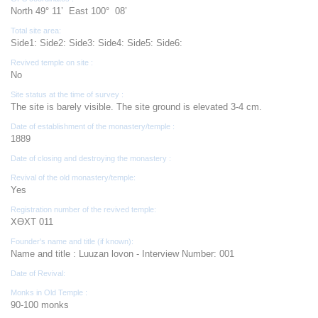
North 49° 11’ East 100° 08’
Total site area:
Side1: Side2: Side3: Side4: Side5: Side6:
Revived temple on site :
No
Site status at the time of survey :
The site is barely visible. The site ground is elevated 3-4 cm.
Date of establishment of the monastery/temple :
1889
Date of closing and destroying the monastery :
Revival of the old monastery/temple:
Yes
Registration number of the revived temple:
ХӨХТ 011
Founder's name and title (if known):
Name and title : Luuzan lovon - Interview Number: 001
Date of Revival:
Monks in Old Temple :
90-100 monks