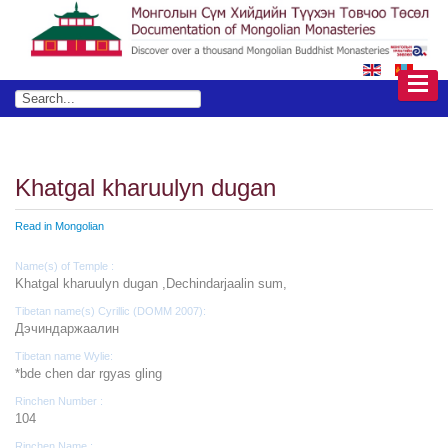
Khatgal kharuulyn dugan
Read in Mongolian
Name(s) of Temple :
Khatgal kharuulyn dugan ,Dechindarjaalin sum,
Tibetan name(s) Cyrillic (DOMM 2007):
Дэчиндаржаалин
Tibetan name Wylie:
*bde chen dar rgyas gling
Rinchen Number :
104
Rinchen Name :