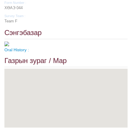
Form Number :
ХӨАЭ 044
Survey Team :
Team F
Сэнгэбазар
Oral History :
Газрын зураг / Map