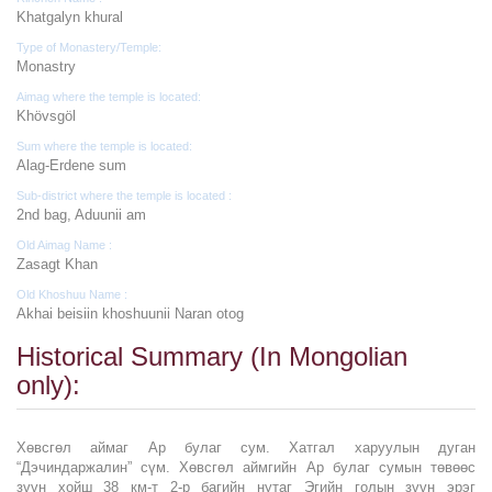
Khatgalyn khural
Type of Monastery/Temple:
Monastry
Aimag where the temple is located:
Khövsgöl
Sum where the temple is located:
Alag-Erdene sum
Sub-district where the temple is located :
2nd bag, Aduunii am
Old Aimag Name :
Zasagt Khan
Old Khoshuu Name :
Akhai beisiin khoshuunii Naran otog
Historical Summary (In Mongolian
only):
Хөвсгөл аймаг Ар булаг сум. Хатгал харуулын дуган
“Дэчиндаржалин” сүм. Хөвсгөл аймгийн Ар булаг сумын төвөөс
зүүн хойш 38 км-т 2-р багийн нутаг Эгийн голын зүүн эрэг