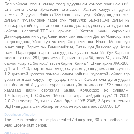
Баянхайрхан уулын өмнөд талд Адууны ам хэмээх өрөгн ам бий.
Энэ амны эхэнд Урианхайн хязгаарын Хатгал харуулын дуган
хэмээх 2 дуган байжээ.1880-аад оны үед байгуулагдсан энэ
дуганыг Луузанловон гэдэг хүн тэргүүлж байжээ.Энэ дуган нь
хязгаар нутгийн сүсэгтэн олон хөөцөлдөх харуулын дугануудын нэг
байсан бололтой.ТЕГ-ын архивт “...Хатгал боом харуулын
Дэчиндаржаалин сүмд Сайн ноён хан аймгийн Далай Чойнхор ван
Цэдэнсодном, Үйзэн гүн Баточир,Сэцэн чин ван Наянт, Мэргэн гүн
Мөнх очир, Зоригт гүн Гончигчойжин, Эетэй гүн Даянжалбуу, Ахай
Бэйс Цэрэндорж нарын хошуудаас суусан лам 99 буй.Харьяат
жасын эх цаас 251, даалимба 11, нимгэн цай 30, адуу 62, хонь 264,
сарлаг үхэр 71 болно...” гэсэн баримт байна./ТЕГ-ын архив.ФА.-180.
д-1. х-1, 2/ Эдгээр мэдээллүүдээс үзвэл Дэчиндаржаалин сүм нь
1-2 дугантай цөөвтөр ламтай боловч байнгын хуралтай байдаг тэр
үеийн хязгаар харуул нутгуудад нийтлэг байсан сүм дугануудын
нэг бололтой.Уг дуганы хурал номын үйл ажиллагаа 1937 оны зун
хаагдаад дахин сэргээгүй байна. Холбогдох эх сурвалж:
1.Ч.Банзрагч, Б.Сайнхүү. “Монголын хүрээ хийдийн түүх” УБ.2004,
2.Д.Сэнгэбазар “Уулын эх Алаг Эрдэнэ” УБ.2005, 3.Арбулаг сумын
ЗДТГ-ын дарга Сэнгэбазартай хийсэн ярилцлагаас /2007.06.10/
Description of location :
The site is located in the place called Aduuny am, 38 km. northeast of
Alag Erdene sum center.
GPS coordinates :