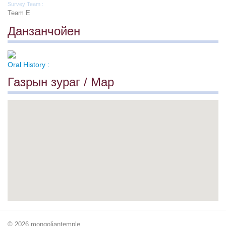
Survey Team :
Team E
Данзанчойен
Oral History :
Газрын зураг / Map
© 2026 mongoliantemple