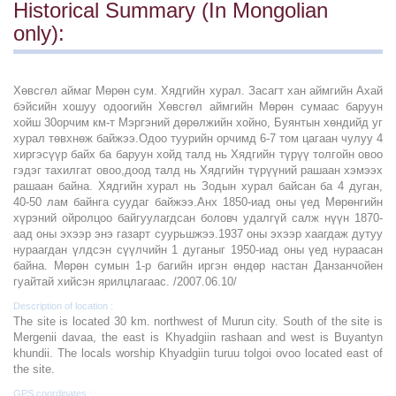
Historical Summary (In Mongolian
only):
Хөвсгөл аймаг Мөрөн сум. Хядгийн хурал. Засагт хан аймгийн Ахай
бэйсийн хошуу одоогийн Хөвсгөл аймгийн Мөрөн сумаас баруун
хойш 30орчим км-т Мэргэний дөрөлжийн хойно, Буянтын хөндийд уг
хурал төвхнөж байжээ.Одоо туурийн орчимд 6-7 том цагаан чулуу 4
хиргэсүүр байх ба баруун хойд талд нь Хядгийн түрүү толгойн овоо
гэдэг тахилгат овоо,доод талд нь Хядгийн түрүүний рашаан хэмээх
рашаан байна. Хядгийн хурал нь Зодын хурал байсан ба 4 дуган,
40-50 лам байнга суудаг байжээ.Анх 1850-иад оны үед Мөрөнгийн
хүрэний ойролцоо байгуулагдсан боловч удалгүй салж нүүн 1870-
аад оны эхээр энэ газарт суурьшжээ.1937 оны эхээр хаагдаж дутуу
нураагдан үлдсэн сүүлчийн 1 дуганыг 1950-иад оны үед нураасан
байна. Мөрөн сумын 1-р багийн иргэн өндөр настан Данзанчойен
гуайтай хийсэн ярилцлагаас. /2007.06.10/
Description of location :
The site is located 30 km. northwest of Murun city. South of the site is
Mergenii davaa, the east is Khyadgiin rashaan and west is Buyantyn
khundii. The locals worship Khyadgiin turuu tolgoi ovoo located east of
the site.
GPS coordinates :