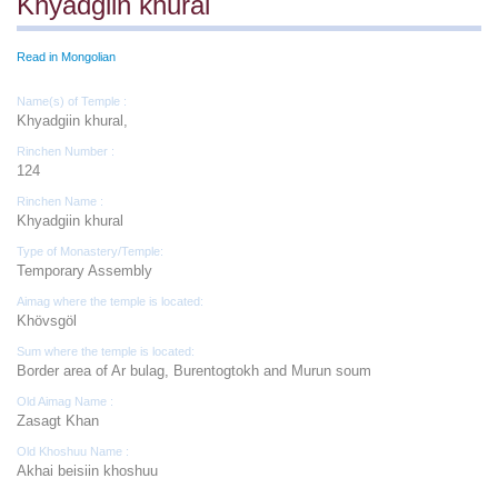
Khyadgiin khural
Read in Mongolian
Name(s) of Temple :
Khyadgiin khural,
Rinchen Number :
124
Rinchen Name :
Khyadgiin khural
Type of Monastery/Temple:
Temporary Assembly
Aimag where the temple is located:
Khövsgöl
Sum where the temple is located:
Border area of Ar bulag, Burentogtokh and Murun soum
Old Aimag Name :
Zasagt Khan
Old Khoshuu Name :
Akhai beisiin khoshuu