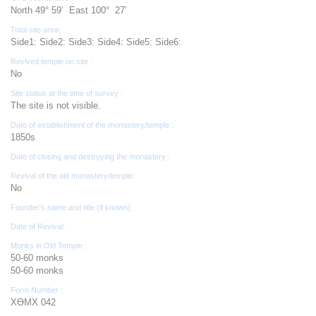
North 49° 59’ East 100° 27’
Total site area:
Side1: Side2: Side3: Side4: Side5: Side6:
Revived temple on site :
No
Site status at the time of survey :
The site is not visible.
Date of establishment of the monastery/temple :
1850s
Date of closing and destroying the monastery :
Revival of the old monastery/temple:
No
Founder's name and title (if known):
Date of Revival:
Monks in Old Temple :
50-60 monks
50-60 monks
Form Number :
ХӨМХ 042