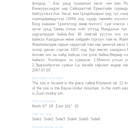
фондод “...Бас урьд тушаалын засаг чин ван Л
Ванжуурсүндэв нар Сайшаалтай Ерөөлтийн гуравдуг
байгуулжээ.Бас Засаг ван Цэндбазарын үед тус хош
хориндөрөвдүгээр /1844/ онд судар тарнийн хосолс
Богд хаанаас “Цэнгэлээр амар болгогч” сүм хэмээх
нутаг урьд Тамир голын хойт этгээд Мандалын тал 
хадгалагдаж байна.Анх 40 ламтай үүссэн энэ х
байжээ.Хаагдахын өмнө хийдийн тэргүүн лам нь Жам
Жамбабалдив нарын чадалтай лам нар цөөнгүй ажээ.У
эхээр дахин сэргэж 1937 онд бүр мөсөн хаагджээ.
боловч энэ нь хийд байсан гэж үзэж байна.Өөрөөр хэ
байжээ. Холбогдох эх сурвалж: 1.Монгол улсын ү
2.Эрдэнэбулган сумын 1-р багийн харьяат өндөр на
2007.07.03
Description of location :
The site is located in the place called Khureenii tal, 12
of the site is the Bayan-Undur mountain, to the north ea
is Zuun modny am.
GPS coordinates :
North 47° 18’ East 101° 15’
Total site area:
Side1: Side2: Side3: Side4: Side5: Side6:
Revived temple on site :