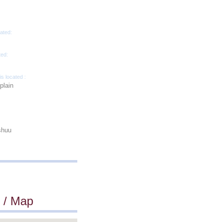
ated:
ted:
is located :
plain
shuu
 / Map