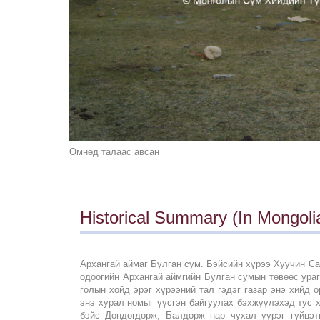
Өмнөд талаас авсан
Historical Summary (In Mongolia
Архангай аймаг Булган сум. Бэйсийн хүрээ Хуучин Са
одоогийн Архангай аймгийн Булган сумын төвөөс ураг
голын хойд эрэг хүрээний тал гэдэг газар энэ хийд 
энэ хурал номыг үүсгэн байгуулах бэхжүүлэхэд тус 
бэйс Дондогдорж, Балдорж нар чухал үүрэг гүйцэт