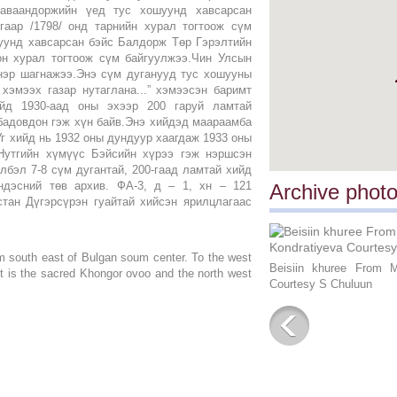
хаваандоржийн үед тус хошуунд хавсарсан
аар /1798/ онд тарнийн хурал тогтоож сүм
уунд хавсарсан бэйс Балдорж Төр Гэрэлтийн
он хурал тогтоож сүм байгуулжээ.Чин Улсын
 нэр шагнажээ.Энэ сүм дуганууд тус хошууны
хэмээх газар нутаглана...” хэмээсэн баримт
ийд 1930-аад оны эхээр 200 гаруй ламтай
бадовдон гэж хүн байв.Энэ хийдэд маараамба
г хийд нь 1932 оны дундуур хаагдаж 1933 оны
Нутгийн хүмүүс Бэйсийн хүрээ гэж нэршсэн
лбэл 7-8 сүм дугантай, 200-гаад ламтай хийд
ндэсний төв архив. ФА-3, д – 1, хн – 121
Archive phot
стан Дүгэрсүрэн гуайтай хийсэн ярилцлагаас
 km south east of Bulgan soum center. To the west
Beisiin khuree From M
st is the sacred Khongor ovoo and the north west
Courtesy S Chuluun