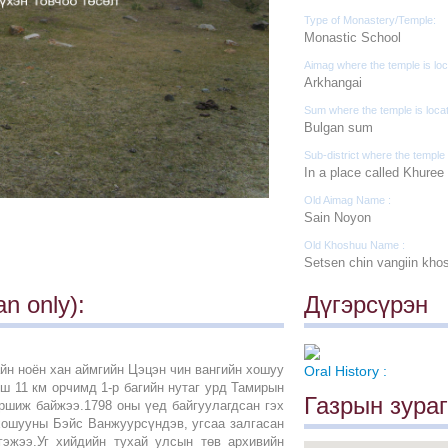
Type of Monastery/Temple:
Monastic School
Aimag where the temple is loc
Arkhangai
Sum where the temple is loca
Bulgan sum
Sub-district where the temple 
In a place called Khuree 
Old Aimag Name :
Sain Noyon
Old Khoshuu Name :
Setsen chin vangiin kho
n only):
Дүгэрсүрэн
йн ноён хан аймгийн Цэцэн чин вангийн хошуу
Oral History :
ш 11 км орчимд 1-р багийн нутаг урд Тамирын
Газрын зураг
оршиж байжээ.1798 оны үед байгуулагдсан гэх
хошууны Бэйс Ванжуурсүндэв, угсаа залгасан
гэжээ.Уг хийдийн тухай улсын төв архивийн