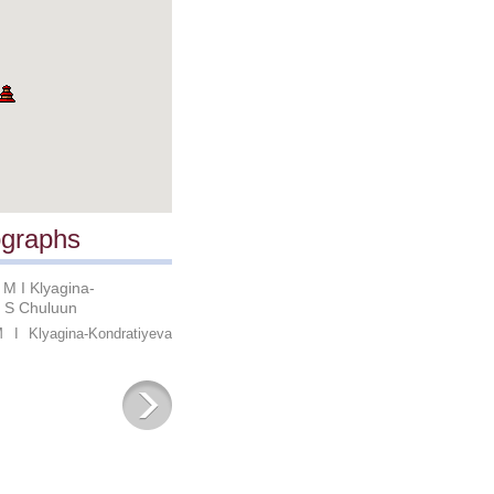
ographs
 I Klyagina-Kondratiyeva