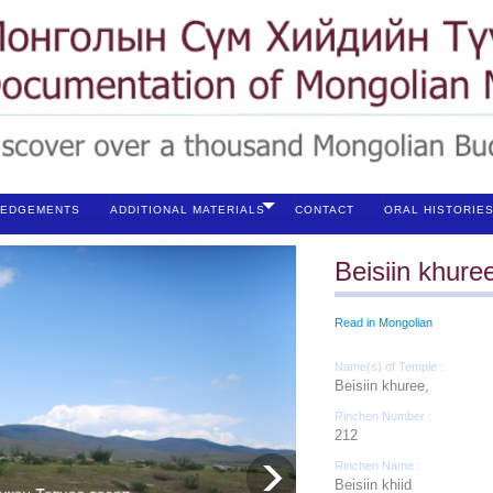
EDGEMENTS
ADDITIONAL MATERIALS
CONTACT
ORAL HISTORIE
Beisiin khure
Read in Mongolian
Name(s) of Temple :
Beisiin khuree,
Rinchen Number :
212
Rinchen Name :
Beisiin khiid