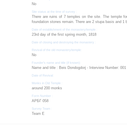
No
Site status at the time of survey :
There are ruins of 7 temples on the site. The temple f
foundation stones remain. There are 2 stupa basis and 1 ba
Date of establishment of the monastery/temple :
23rd day of the first spring month, 1818
Date of closing and destroying the monastery :
Revival of the old monastery/temple:
No
Founder's name and title (if known):
Name and title : Beis Dondogdorj - Interview Number: 001
Date of Revival:
Monks in Old Temple :
around 200 monks
Form Number :
АРБГ 058
Survey Team :
Team E