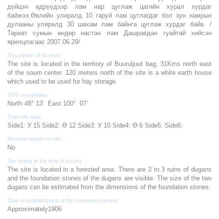
дүйцэн өдрүүдээр лам нар цуглаж цагийн хурал хурдаг
байжээ.Өвлийн улиралд 10 гаруй лам цуглагдаг бол зун намрын
дулааны улиралд 30 шахам лам байнга цуглаж хурдаг байв. /
Тариат сумын өндөр настан лам Дашравдан гуайтай хийсэн
ярилцлагаас 2007.06.29/
Description of location :
The site is located in the territory of Buuruljuut bag, 31Kms north east
of the soum center. 120 meters north of the site is a white earth house
which used to be used for hay storage.
GPS coordinates :
North 48° 13’ East 100° 07’
Total site area:
Side1: У 15 Side2: Ө 12 Side3: У 10 Side4: Ө 6 Side5: Side6:
Revived temple on site :
No
Site status at the time of survey :
The site is located in a forested area. There are 2 to 3 ruins of dugans
and the foundation stones of the dugans are visible. The size of the two
dugans can be estimated from the dimensions of the foundation stones.
Date of establishment of the monastery/temple :
Approximately1906