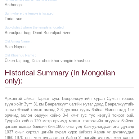
Arkhangai
Sum where the temple is located:
Tariat sum
Sub-district where the temple is located :
Buruuljuut bag, Dood Buuruljuut river
Old Aimag Name :
Sain Noyon
Old Khoshuu Name :
Üizen taij bag, Dalai choinkhor vangiin khoshuu
Historical Summary (In Mongolian
only):
Архангай аймаг Тариат сум. Бөөрөлжүүтийн хурал Сумын төвөөс
зүүн хойт Зүгт 31 км Бөөрөлжүүт багийн нутаг доод Бөөрөлжүүтийн
голын Өлзий талын аманд 2-3 дуганы туурь байна. Өмнө талд 1км
орчимд болон баруун хойно 3-4 км-т тус тус нэргүй тойрог бий.
Туурийн хойно 120 метр орчимд малын тэжээлийн агуулах байсан
цагаан шавар байшин бий.1906 оны үед байгуулагдсан энэ дуганд
1937 оныг хүртэл цагийн хурал хурж байжээ.Харин уг дугануудыг
1960-1970 оны үед нураагдсан байна.Уг цагийн хуралд жил сарын