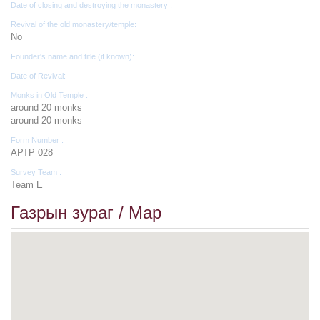
Date of closing and destroying the monastery :
Revival of the old monastery/temple:
No
Founder's name and title (if known):
Date of Revival:
Monks in Old Temple :
around 20 monks
around 20 monks
Form Number :
АРТР 028
Survey Team :
Team E
Газрын зураг / Map